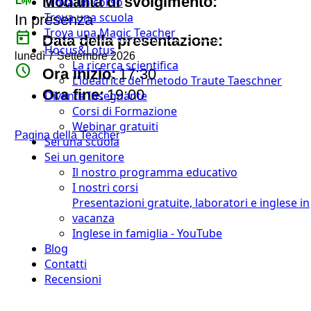
Modalità di svolgimento:
Trova un corso
Trova una scuola
In presenza
Trova una Magic Teacher
today
Data della presentazione:
Hocus&Lotus
lunedì 7 Settembre 2026
La ricerca scientifica
watch_later
Ora inizio:
17:30
L’ideatrice del metodo Traute Taeschner
timer
Ora fine:
19:00
Diventa Insegnante
Corsi di Formazione
Webinar gratuiti
Pagina della Teacher
Sei una scuola
Sei un genitore
Il nostro programma educativo
I nostri corsi
Presentazioni gratuite, laboratori e inglese in
vacanza
Inglese in famiglia - YouTube
Blog
Contatti
Recensioni