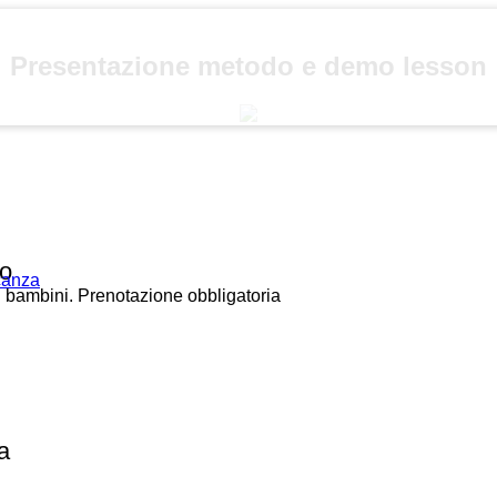
Presentazione metodo e demo lesson
lo
acanza
i bambini. Prenotazione obbligatoria
a