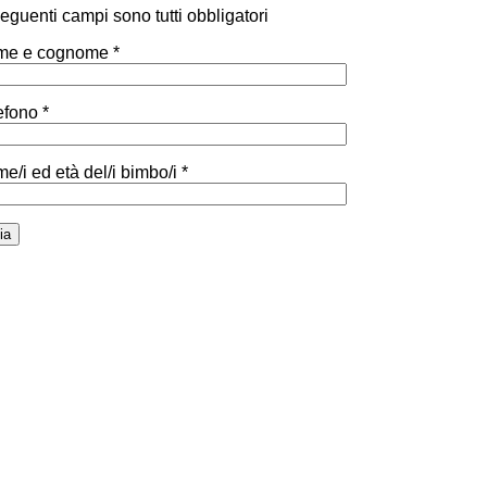
 seguenti campi sono tutti obbligatori
e e cognome *
efono *
e/i ed età del/i bimbo/i *