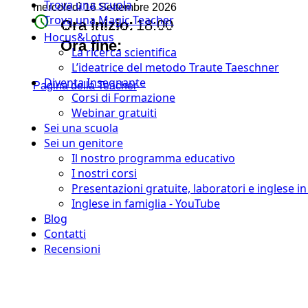
Trova una scuola
mercoledì 16 Settembre 2026
watch_later
Trova una Magic Teacher
Ora inizio:
18:00
Hocus&Lotus
timer
Ora fine:
La ricerca scientifica
L’ideatrice del metodo Traute Taeschner
Diventa Insegnante
Pagina della Teacher
Corsi di Formazione
Webinar gratuiti
Sei una scuola
Sei un genitore
Il nostro programma educativo
I nostri corsi
Presentazioni gratuite, laboratori e inglese i
Inglese in famiglia - YouTube
Blog
Contatti
Recensioni