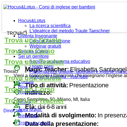
Hocus&Lotus
La ricerca scientifica
L’ideatrice del metodo Traute Taeschner
TROVACI
Diventa Insegnante
Trova una Scuola
Corsi di Formazione
Webinar gratuiti
Trova un Corso
Sei una scuola
Sei un genitore
Trova una Teacher
Il nostro programma educativo
face
I nostri corsi
Magic Teacher:
Elisabetta Santange
Trovaci
Presentazioni gratuite, laboratori e inglese in v
Vieni a conoscere i Dinocrocs che insegnano l'inglese a
Trova una Scuola
Inglese in famiglia - YouTube
Contatti
diversity_3
Tipo di attività:
Presentazione
Blog
Trova un Corso
place
Indirizzo:
Recensioni
Trova una Teacher
Corso Sempione, 50, Milano, MI, Italia
Home
group
Età:
dai 6-8 anni
Area Magic
DinoClub
broadcast_on_personal
Modalità di svolgimento:
In presenz
DinoClub
today
Trova un corso
Data della presentazione: