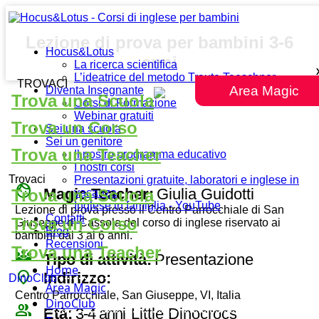
Lezione di prova per bambini 3-6
Hocus&Lotus
anni
La ricerca scientifica
L’ideatrice del metodo Traute Taeschner
TROVACI
Area Magic
Diventa Insegnante
Trova una Scuola
Corsi di Formazione
Webinar gratuiti
Trova un Corso
Sei una scuola
Sei un genitore
Trova una Teacher
Il nostro programma educativo
I nostri corsi
Trovaci
Presentazioni gratuite, laboratori e inglese in
face
Magic Teacher:
Giulia Guidotti
Trova una Scuola
vacanza
Inglese in famiglia - YouTube
Lezione di prova presso il Centro Parrocchiale di San
Contatti
Trova un Corso
Giuseppe di Cassola del corso di inglese riservato ai
Blog
bambini dai 3 ai 6 anni.
Recensioni
Trova una Teacher
diversity_3
Tipo di attività:
Presentazione
Home
place
Indirizzo:
DinoClub
Area Magic
Centro Parrocchiale, San Giuseppe, VI, Italia
DinoClub
group
Età:
3-4 anni
Little Dinocrocs