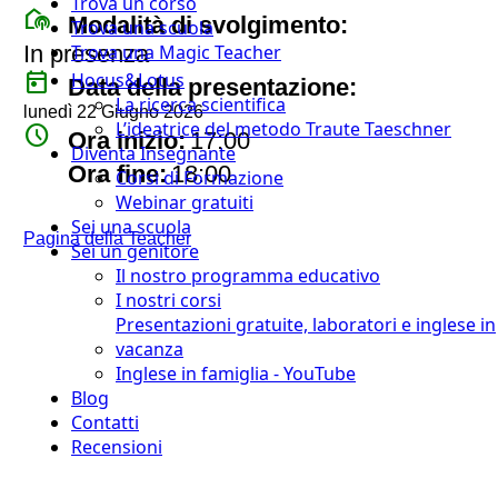
Trova un corso
broadcast_on_personal
Modalità di svolgimento:
Trova una scuola
In presenza
Trova una Magic Teacher
today
Hocus&Lotus
Data della presentazione:
La ricerca scientifica
lunedì 22 Giugno 2026
L’ideatrice del metodo Traute Taeschner
watch_later
Ora inizio:
17:00
Diventa Insegnante
timer
Ora fine:
18:00
Corsi di Formazione
Webinar gratuiti
Sei una scuola
Pagina della Teacher
Sei un genitore
Il nostro programma educativo
I nostri corsi
Presentazioni gratuite, laboratori e inglese in
vacanza
Inglese in famiglia - YouTube
Blog
Contatti
Recensioni