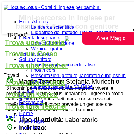
Mini-percorso in inglese per
Hocus&Lotus
bambini 1-5 anni con genitore
La ricerca scientifica
L’ideatrice del metodo Traute Taeschner
TROVACI
Area Magic
Diventa Insegnante
Trova una Scuola
Corsi di Formazione
Webinar gratuiti
Trova un Corso
Sei una scuola
Sei un genitore
Trova una Teacher
Il nostro programma educativo
I nostri corsi
Trovaci
Presentazioni gratuite, laboratori e inglese in
face
Magic Teacher:
Stefania Muricchio
Trova una Scuola
vacanza
Inglese in famiglia - YouTube
3 Incontri per entrare nel mondo magico e vivere le
Contatti
Trova un Corso
avventure di Hocus&Lotus imparando l'inglese in modo
Blog
naturale. Una lezione a settimana con accesso ai
Recensioni
materiali da casa. Il corso prevede un genitore che
Trova una Teacher
partecipa alla lezione insieme al bambino.
Home
diversity_3
DinoClub
Tipo di attività:
Laboratorio
Area Magic
place
Indirizzo:
DinoClub