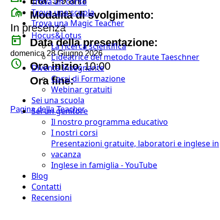
Età:
5-9 anni
Trova un corso
broadcast_on_personal
Trova una scuola
Modalità di svolgimento:
Trova una Magic Teacher
In presenza
Hocus&Lotus
today
Data della presentazione:
La ricerca scientifica
domenica 28 Giugno 2026
L’ideatrice del metodo Traute Taeschner
watch_later
Ora inizio:
10:00
Diventa Insegnante
timer
Corsi di Formazione
Ora fine:
Webinar gratuiti
Sei una scuola
Pagina della Teacher
Sei un genitore
Il nostro programma educativo
I nostri corsi
Presentazioni gratuite, laboratori e inglese in
vacanza
Inglese in famiglia - YouTube
Blog
Contatti
Recensioni