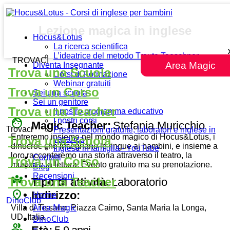
Lezione magica in inglese
Hocus&Lotus
La ricerca scientifica
L’ideatrice del metodo Traute Taeschner
TROVACI
Area Magic
Diventa Insegnante
Trova una Scuola
Corsi di Formazione
Webinar gratuiti
Trova un Corso
Sei una scuola
Sei un genitore
Trova una Teacher
Il nostro programma educativo
face
I nostri corsi
Magic Teacher:
Stefania Muricchio
Trovaci
Presentazioni gratuite, laboratori e inglese in
Entreremo insieme nel mondo magico di Hocus&Lotus, i
Trova una Scuola
vacanza
dinocroc che insegnano le lingue ai bambini, e insieme a
Inglese in famiglia - YouTube
loro racconteremo una storia attraverso il teatro, la
Contatti
Trova un Corso
musica e la lettura. Evento gratuito ma su prenotazione.
Blog
Recensioni
diversity_3
Trova una Teacher
Tipo di attività:
Laboratorio
place
Indirizzo:
Home
DinoClub
Area Magic
Villa di Tissano, Piazza Caimo, Santa Maria la Longa,
UD, Italia
DinoClub
group