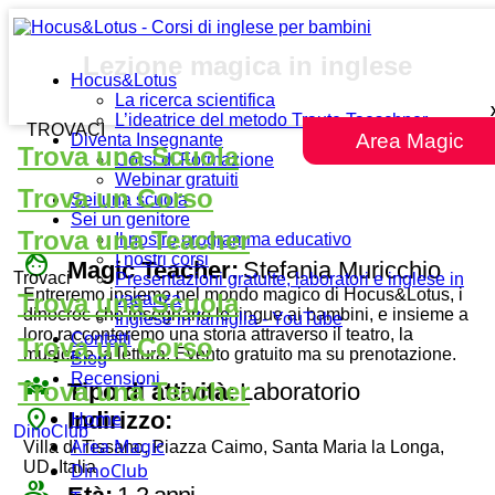
Lezione magica in inglese
Hocus&Lotus
La ricerca scientifica
L’ideatrice del metodo Traute Taeschner
TROVACI
Area Magic
Diventa Insegnante
Trova una Scuola
Corsi di Formazione
Webinar gratuiti
Trova un Corso
Sei una scuola
Sei un genitore
Trova una Teacher
Il nostro programma educativo
face
I nostri corsi
Magic Teacher:
Stefania Muricchio
Trovaci
Presentazioni gratuite, laboratori e inglese in
Entreremo insieme nel mondo magico di Hocus&Lotus, i
Trova una Scuola
vacanza
dinocroc che insegnano le lingue ai bambini, e insieme a
Inglese in famiglia - YouTube
loro racconteremo una storia attraverso il teatro, la
Contatti
Trova un Corso
musica e la lettura. Evento gratuito ma su prenotazione.
Blog
Recensioni
diversity_3
Trova una Teacher
Tipo di attività:
Laboratorio
place
Indirizzo:
Home
DinoClub
Area Magic
Villa di Tissano, Piazza Caimo, Santa Maria la Longa,
UD, Italia
DinoClub
group