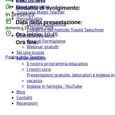
Età:
1-2 anni
Trova un corso
broadcast_on_personal
Trova una scuola
Modalità di svolgimento:
Trova una Magic Teacher
In presenza
Hocus&Lotus
today
Data della presentazione:
La ricerca scientifica
domenica 28 Giugno 2026
L’ideatrice del metodo Traute Taeschner
watch_later
Ora inizio:
10:45
Diventa Insegnante
timer
Corsi di Formazione
Ora fine:
Webinar gratuiti
Sei una scuola
Pagina della Teacher
Sei un genitore
Il nostro programma educativo
I nostri corsi
Presentazioni gratuite, laboratori e inglese in
vacanza
Inglese in famiglia - YouTube
Blog
Contatti
Recensioni