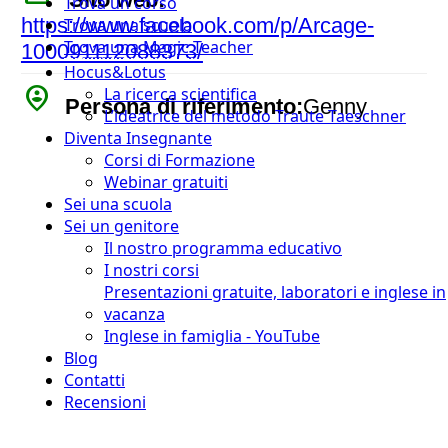
Trova un corso
https://www.facebook.com/p/Arcage-
Trova una scuola
Trova una Magic Teacher
100091112088373/
Hocus&Lotus
person_pin_circle
La ricerca scientifica
Persona di riferimento:
Genny
L’ideatrice del metodo Traute Taeschner
Diventa Insegnante
Corsi di Formazione
Webinar gratuiti
Sei una scuola
Sei un genitore
Il nostro programma educativo
I nostri corsi
Presentazioni gratuite, laboratori e inglese in
vacanza
Inglese in famiglia - YouTube
Blog
Contatti
Recensioni