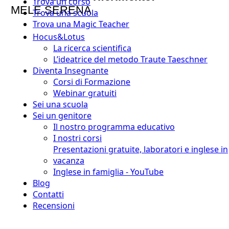
Trova un corso
MELE SERENA
Trova una scuola
Trova una Magic Teacher
Hocus&Lotus
La ricerca scientifica
L’ideatrice del metodo Traute Taeschner
Diventa Insegnante
Corsi di Formazione
Webinar gratuiti
Sei una scuola
Sei un genitore
Il nostro programma educativo
I nostri corsi
Presentazioni gratuite, laboratori e inglese in
vacanza
Inglese in famiglia - YouTube
Blog
Contatti
Recensioni