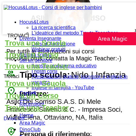
ASILO DEL SORRISO
Hocus&Lotus
La ricerca scientifica
L’ideatrice del metodo Traute Taeschner
TROVACI
Area Magic
Diventa Insegnante
Trova una Scuola
Corsi di Formazione
Webinar gratuiti
Per tutte le informazioni sui corsi
Trova un Corso
Sei una scuola
Hocus&Lotus, contatta la Magic Teacher:-)
Sei un genitore
Trova una Teacher
Il nostro programma educativo
people_outline
I nostri corsi
Tipo scuola:
Nido | Infanzia
Trovaci
Presentazioni gratuite, laboratori e inglese in
Trova una Scuola
vacanza
Inglese in famiglia - YouTube
place
Indirizzo:
Contatti
Trova un Corso
Blog
Asilo Del Sorriso S.A.S. Di Mele
Recensioni
Trova una Teacher
Francesco Saverio & C. - Impresa Soci,
Home
Viale Elena, Ottaviano, NA, Italia
DinoClub
Area Magic
person_pin_circle
DinoClub
Persona di riferimento: