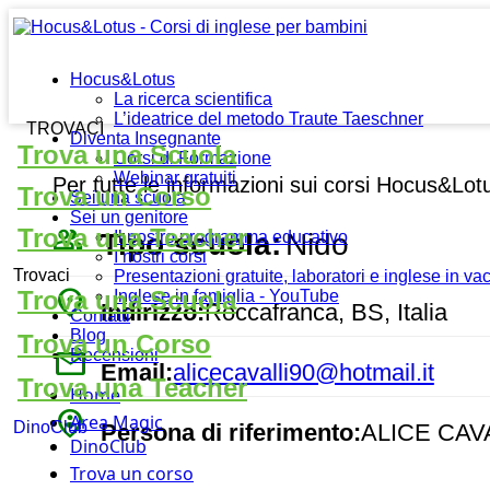
Hocus&Lotus
La ricerca scientifica
L’ideatrice del metodo Traute Taeschner
TROVACI
Diventa Insegnante
Trova una Scuola
Corsi di Formazione
Webinar gratuiti
Per tutte le informazioni sui corsi Hocus&Lot
Trova un Corso
Sei una scuola
Sei un genitore
people_outline
Trova una Teacher
Tipo scuola:
Nido
Il nostro programma educativo
I nostri corsi
Trovaci
Presentazioni gratuite, laboratori e inglese in v
place
Trova una Scuola
Inglese in famiglia - YouTube
Indirizzo:
Roccafranca, BS, Italia
Contatti
Blog
Trova un Corso
mail
Recensioni
Email:
alicecavalli90@hotmail.it
Trova una Teacher
Home
person_pin_circle
Area Magic
DinoClub
Persona di riferimento:
ALICE CAV
DinoClub
Trova un corso