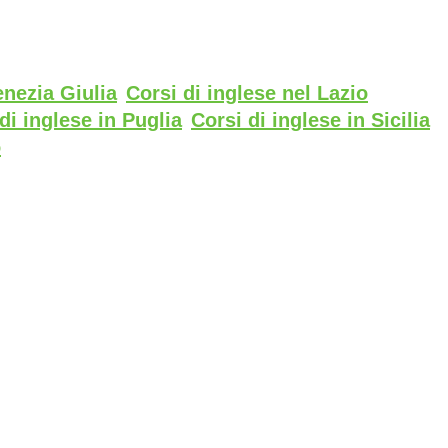
enezia Giulia
Corsi di inglese nel Lazio
di inglese in Puglia
Corsi di inglese in Sicilia
o