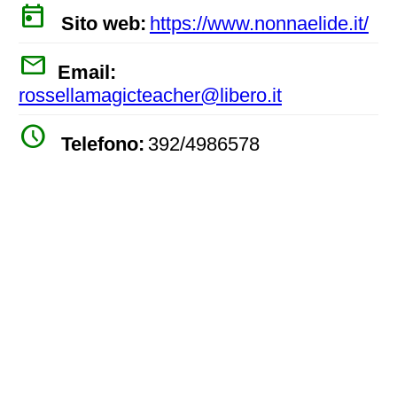
today
Sito web:
https://www.nonnaelide.it/
mail
Email:
rossellamagicteacher@libero.it
watch_later
Telefono:
392/4986578