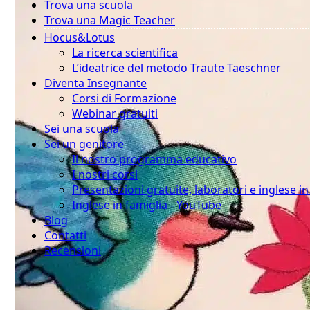
Trova una scuola
Trova una Magic Teacher
Hocus&Lotus
La ricerca scientifica
L’ideatrice del metodo Traute Taeschner
Diventa Insegnante
Corsi di Formazione
Webinar gratuiti
Sei una scuola
Sei un genitore
Il nostro programma educativo
I nostri corsi
Presentazioni gratuite, laboratori e inglese i
Inglese in famiglia - YouTube
Blog
Contatti
Recensioni