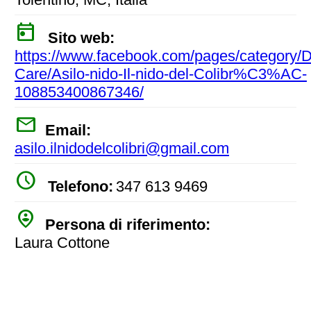
today
Sito web:
https://www.facebook.com/pages/category/
Care/Asilo-nido-Il-nido-del-Colibr%C3%AC-
108853400867346/
mail
Email:
asilo.ilnidodelcolibri@gmail.com
watch_later
Telefono:
347 613 9469
person_pin_circle
Persona di riferimento:
Laura Cottone