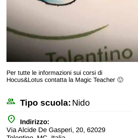
Per tutte le informazioni sui corsi di
Hocus&Lotus contatta la Magic Teacher 🙂
people_outline
Tipo scuola:
Nido
place
Indirizzo:
Via Alcide De Gasperi, 20, 62029
Tolentino, MC, Italia