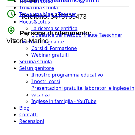
Trova un corso
Trova una scuola
watch_later
Trova una Magic Teacher
Telefono:
3473705473
Hocus&Lotus
person_pin_circle
La ricerca scientifica
Persona di riferimento:
L’ideatrice del metodo Traute Taeschner
Vittoria Marino
Diventa Insegnante
Corsi di Formazione
Webinar gratuiti
Sei una scuola
Sei un genitore
Il nostro programma educativo
I nostri corsi
Presentazioni gratuite, laboratori e inglese in
vacanza
Inglese in famiglia - YouTube
Blog
Contatti
Recensioni