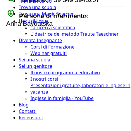
Trova un corso
Trova una scuola
person_pin_circle
Trova una Magic Teacher
Persona di riferimento:
Hocus&Lotus
Anna Baydatska
La ricerca scientifica
L’ideatrice del metodo Traute Taeschner
Diventa Insegnante
Corsi di Formazione
Webinar gratuiti
Sei una scuola
Sei un genitore
Il nostro programma educativo
I nostri corsi
Presentazioni gratuite, laboratori e inglese in
vacanza
Inglese in famiglia - YouTube
Blog
Contatti
Recensioni