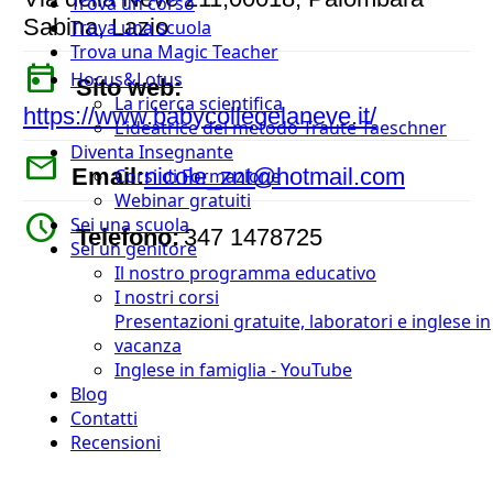
Trova un corso
Sabina, Lazio
Trova una scuola
Trova una Magic Teacher
today
Hocus&Lotus
Sito web:
La ricerca scientifica
https://www.babycollegelaneve.it/
L’ideatrice del metodo Traute Taeschner
Diventa Insegnante
mail
Email:
nicole_znt@hotmail.com
Corsi di Formazione
Webinar gratuiti
watch_later
Sei una scuola
Telefono:
347 1478725
Sei un genitore
Il nostro programma educativo
I nostri corsi
Presentazioni gratuite, laboratori e inglese in
vacanza
Inglese in famiglia - YouTube
Blog
Contatti
Recensioni