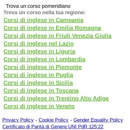
Trova un corso pomeridiano
Trova un corso nella tua regione:
Corsi di inglese in Campania
Corsi di inglese in Emilia Romagna
Corsi di inglese in Friuli Venezia Giulia
Corsi di inglese nel Lazio
Corsi di inglese in Liguria
Corsi di inglese in Lombardia
Corsi di inglese in Piemonte
Corsi di inglese in Puglia
Corsi di inglese in Sicilia
Corsi di inglese in Toscana
Corsi di inglese in Trentino Alto Adige
Corsi di inglese in Veneto
-
-
Privacy Policy
Cookie Policy
Gender Equality Policy
Certificato di Parità di Genere UNI PdR 125:22