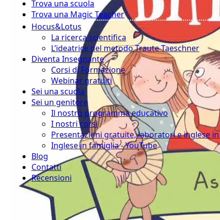
Trova una scuola
Trova una Magic Teacher
Hocus&Lotus
La ricerca scientifica
L’ideatrice del metodo Traute Taeschner
Diventa Insegnante
Corsi di Formazione
Webinar gratuiti
Sei una scuola
Sei un genitore
Il nostro programma educativo
I nostri corsi
Presentazioni gratuite, laboratori e inglese i
Inglese in famiglia - YouTube
Blog
Contatti
Recensioni