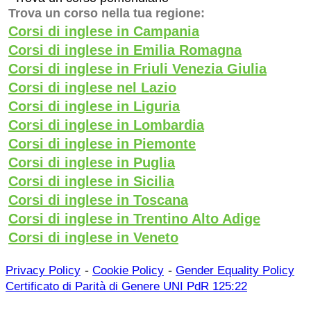
Trova un corso nella tua regione:
Corsi di inglese in Campania
Corsi di inglese in Emilia Romagna
Corsi di inglese in Friuli Venezia Giulia
Corsi di inglese nel Lazio
Corsi di inglese in Liguria
Corsi di inglese in Lombardia
Corsi di inglese in Piemonte
Corsi di inglese in Puglia
Corsi di inglese in Sicilia
Corsi di inglese in Toscana
Corsi di inglese in Trentino Alto Adige
Corsi di inglese in Veneto
-
-
Privacy Policy
Cookie Policy
Gender Equality Policy
Certificato di Parità di Genere UNI PdR 125:22