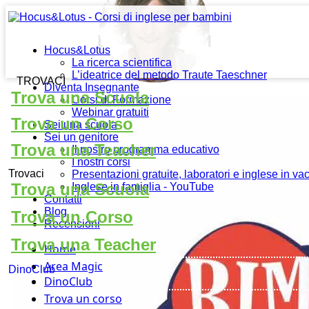
BIM BUM BAM
Hocus&Lotus
La ricerca scientifica
L’ideatrice del metodo Traute Taeschner
TROVACI
Diventa Insegnante
Trova una Scuola
Corsi di Formazione
Webinar gratuiti
Trova un Corso
Sei una scuola
Sei un genitore
Trova una Teacher
Il nostro programma educativo
I nostri corsi
Trovaci
Presentazioni gratuite, laboratori e inglese in v
Trova una Scuola
Inglese in famiglia - YouTube
Contatti
Blog
Trova un Corso
Recensioni
Trova una Teacher
Home
Area Magic
DinoClub
DinoClub
Trova un corso