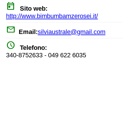
today
Sito web:
http://www.bimbumbamzerosei.it/
mail
Email:
silviaustrale@gmail.com
watch_later
Telefono:
340-8752633 - 049 622 6035