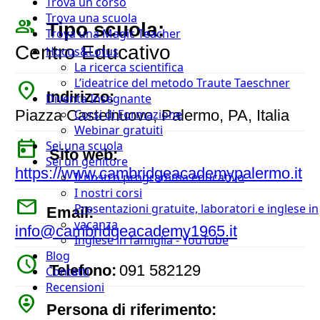
Trova un corso
Trova una scuola
people_outline
Tipo scuola:
Trova una Magic Teacher
Centro Educativo
Hocus&Lotus
La ricerca scientifica
L’ideatrice del metodo Traute Taeschner
place
Indirizzo:
Diventa Insegnante
Corsi di Formazione
Piazza Castelnuovo, Palermo, PA, Italia
Webinar gratuiti
today
Sei una scuola
Sito web:
Sei un genitore
https://www.cambridgeacademypalermo.it
Il nostro programma educativo
I nostri corsi
mail
Presentazioni gratuite, laboratori e inglese in
Email:
vacanza
info@cambridgeacademy1965.it
Inglese in famiglia - YouTube
Blog
watch_later
Telefono:
091 582129
Contatti
Recensioni
person_pin_circle
Persona di riferimento: