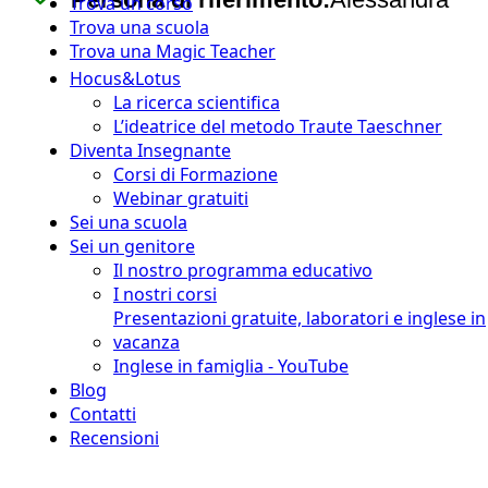
Trova un corso
Trova una scuola
Trova una Magic Teacher
Hocus&Lotus
La ricerca scientifica
L’ideatrice del metodo Traute Taeschner
Diventa Insegnante
Corsi di Formazione
Webinar gratuiti
Sei una scuola
Sei un genitore
Il nostro programma educativo
I nostri corsi
Presentazioni gratuite, laboratori e inglese in
vacanza
Inglese in famiglia - YouTube
Blog
Contatti
Recensioni