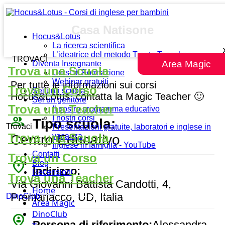
Casa Natisone
Hocus&Lotus
La ricerca scientifica
L’ideatrice del metodo Traute Taeschner
TROVACI
Area Magic
Diventa Insegnante
Trova una Scuola
Corsi di Formazione
Webinar gratuiti
Per tutte le informazioni sui corsi
Trova un Corso
Sei una scuola
Hocus&Lotus, contatta la Magic Teacher 🙂
Sei un genitore
Trova una Teacher
Il nostro programma educativo
people_outline
I nostri corsi
Tipo scuola:
Trovaci
Presentazioni gratuite, laboratori e inglese in
Trova una Scuola
vacanza
Centro Educativo
Inglese in famiglia - YouTube
Contatti
Trova un Corso
place
Blog
Indirizzo:
Recensioni
Trova una Teacher
Via Giovanni Battista Candotti, 4,
Home
Premariacco, UD, Italia
DinoClub
Area Magic
DinoClub
person_pin_circle
Persona di riferimento:
Alessandra