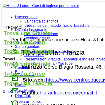
Hocus&Lotus
La ricerca scientifica
L’ideatrice del metodo Traute Taeschner
TROVACI
Diventa Insegnante
Trova una Scuola
Corsi di Formazione
Webinar gratuiti
Per tutte le informazioni sui corsi Hocus&Lot
Trova un Corso
Sei una scuola
Sei un genitore
people_outline
Trova una Teacher
Tipo scuola:
Infanzia
Il nostro programma educativo
I nostri corsi
Trovaci
Presentazioni gratuite, laboratori e inglese in v
place
Trova una Scuola
Inglese in famiglia - YouTube
Indirizzo:
Corso Biagio Rossetti, 46, F
Contatti
Blog
Trova un Corso
today
Recensioni
Sito web:
https://www.centroeducat
Trova una Teacher
Home
mail
Area Magic
DinoClub
Email:
chiaraefrancesco@email.it
DinoClub
Trova un corso
watch_later