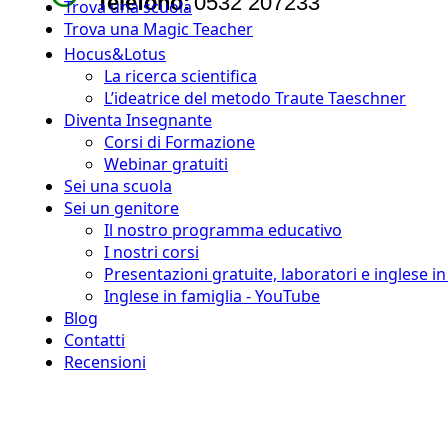
Telefono:
0532 207233
Trova una scuola
Trova una Magic Teacher
Hocus&Lotus
La ricerca scientifica
L’ideatrice del metodo Traute Taeschner
Diventa Insegnante
Corsi di Formazione
Webinar gratuiti
Sei una scuola
Sei un genitore
Il nostro programma educativo
I nostri corsi
Presentazioni gratuite, laboratori e inglese i
Inglese in famiglia - YouTube
Blog
Contatti
Recensioni