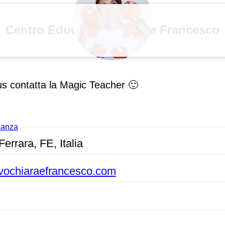
Centro Educativo Chiara e Francesco
us contatta la Magic Teacher 🙂
acanza
errara, FE, Italia
ivochiaraefrancesco.com