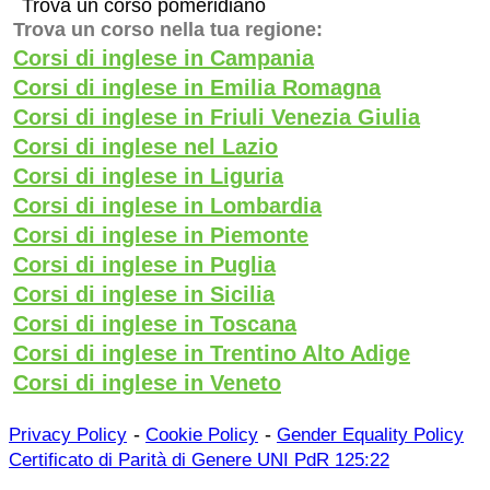
Trova un corso pomeridiano
Trova un corso nella tua regione:
Corsi di inglese in Campania
Corsi di inglese in Emilia Romagna
Corsi di inglese in Friuli Venezia Giulia
Corsi di inglese nel Lazio
Corsi di inglese in Liguria
Corsi di inglese in Lombardia
Corsi di inglese in Piemonte
Corsi di inglese in Puglia
Corsi di inglese in Sicilia
Corsi di inglese in Toscana
Corsi di inglese in Trentino Alto Adige
Corsi di inglese in Veneto
-
-
Privacy Policy
Cookie Policy
Gender Equality Policy
Certificato di Parità di Genere UNI PdR 125:22