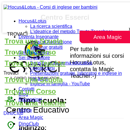
Centro Esserci
Hocus&Lotus
La ricerca scientifica
L’ideatrice del metodo Traute Taeschner
TROVACI
Area Magic
Diventa Insegnante
Trova una Scuola
Corsi di Formazione
Webinar gratuiti
Per tutte le
Trova un Corso
Sei una scuola
informazioni sui corsi
Sei un genitore
Hocus&Lotus,
Trova una Teacher
Il nostro programma educativo
I nostri corsi
contatta la Magic
Trovaci
Presentazioni gratuite, laboratori e inglese in
Teacher:-)
Trova una Scuola
vacanza
Inglese in famiglia - YouTube
Contatti
Trova un Corso
Blog
people_outline
Tipo scuola:
Recensioni
Trova una Teacher
Centro Educativo
Home
DinoClub
Area Magic
place
DinoClub
Indirizzo: