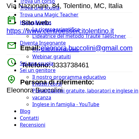
Trova un corso
Via Nazionale, 84, Tolentino, MC, Italia
Trova una scuola
Trova una Magic Teacher
today
Sito web:
Hocus&Lotus
La ricerca scientifica
https://www.centroessercitolentino.it
L’ideatrice del metodo Traute Taeschner
mail
Diventa Insegnante
Email:
eleonora.buccolini@gmail.com
Corsi di Formazione
Webinar gratuiti
watch_later
Sei una scuola
Telefono:
3333738461
Sei un genitore
person_pin_circle
Il nostro programma educativo
Persona di riferimento:
I nostri corsi
Eleonora Buccolini
Presentazioni gratuite, laboratori e inglese in
vacanza
Inglese in famiglia - YouTube
Blog
Contatti
Recensioni