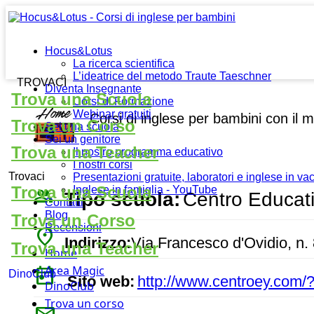
Hocus&Lotus
La ricerca scientifica
L’ideatrice del metodo Traute Taeschner
TROVACI
Diventa Insegnante
Trova una Scuola
Corsi di Formazione
Webinar gratuiti
Corsi di inglese per bambini con il
Trova un Corso
Sei una scuola
Sei un genitore
Trova una Teacher
Il nostro programma educativo
I nostri corsi
Trovaci
Presentazioni gratuite, laboratori e inglese in v
Trova una Scuola
Inglese in famiglia - YouTube
people_outline
Tipo scuola:
Centro Educat
Contatti
Blog
Trova un Corso
Recensioni
place
Indirizzo:
Via Francesco d'Ovidio, n. 
Trova una Teacher
Home
today
Area Magic
DinoClub
Sito web:
http://www.centroey.com
DinoClub
Trova un corso
mail