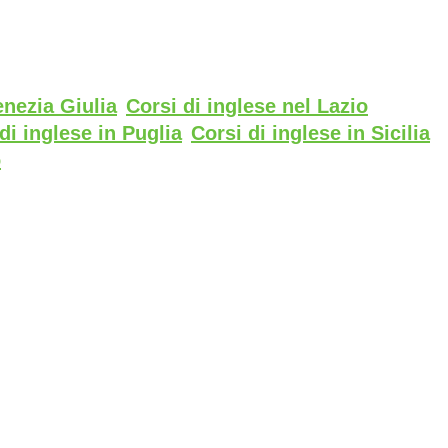
enezia Giulia
Corsi di inglese nel Lazio
di inglese in Puglia
Corsi di inglese in Sicilia
o