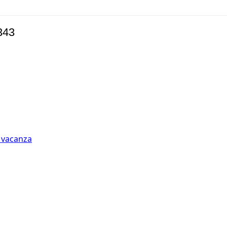
343
n vacanza