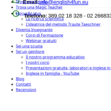
Email:
info@english4fun.eu
Trova una scuola
Trova una Magic Teacher
watch_later
Hocus&Lotus
Telefono:
389 02 18 328 - 02 26683
La ricerca scientifica
L’ideatrice del metodo Traute Taeschner
Diventa Insegnante
Corsi di Formazione
Webinar gratuiti
Sei una scuola
Sei un genitore
Il nostro programma educativo
I nostri corsi
Presentazioni gratuite, laboratori e inglese i
Inglese in famiglia - YouTube
Blog
Contatti
Recensioni