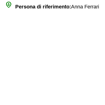
person_pin_circle
Persona di riferimento:
Anna Ferrari