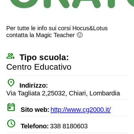
Per tutte le info sui corsi Hocus&Lotus
contatta la Magic Teacher 🙂
people_outline
Tipo scuola:
Centro Educativo
place
Indirizzo:
Via Tagliata 2,25032, Chiari, Lombardia
today
Sito web:
http://www.cg2000.it/
watch_later
Telefono:
338 8180603