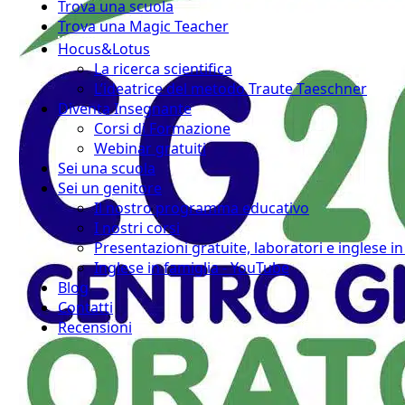
Trova una scuola
Trova una Magic Teacher
Hocus&Lotus
La ricerca scientifica
L’ideatrice del metodo Traute Taeschner
Diventa Insegnante
Corsi di Formazione
Webinar gratuiti
Sei una scuola
Sei un genitore
Il nostro programma educativo
I nostri corsi
Presentazioni gratuite, laboratori e inglese i
Inglese in famiglia - YouTube
Blog
Contatti
Recensioni