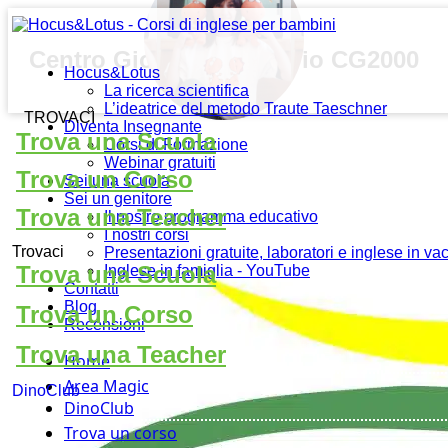
Centro Giovanile Oratorio CG2000
Hocus&Lotus
La ricerca scientifica
L’ideatrice del metodo Traute Taeschner
TROVACI
Diventa Insegnante
Trova una Scuola
Corsi di Formazione
Webinar gratuiti
Trova un Corso
Sei una scuola
Sei un genitore
Trova una Teacher
Il nostro programma educativo
I nostri corsi
Trovaci
Presentazioni gratuite, laboratori e inglese in v
Trova una Scuola
Inglese in famiglia - YouTube
Contatti
Blog
Trova un Corso
Recensioni
Trova una Teacher
Home
Area Magic
DinoClub
DinoClub
Trova un corso