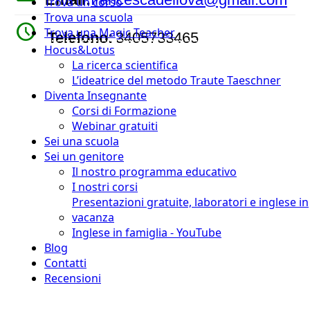
Trova un corso
Trova una scuola
watch_later
Trova una Magic Teacher
Telefono:
3405733465
Hocus&Lotus
La ricerca scientifica
L’ideatrice del metodo Traute Taeschner
Diventa Insegnante
Corsi di Formazione
Webinar gratuiti
Sei una scuola
Sei un genitore
Il nostro programma educativo
I nostri corsi
Presentazioni gratuite, laboratori e inglese in
vacanza
Inglese in famiglia - YouTube
Blog
Contatti
Recensioni