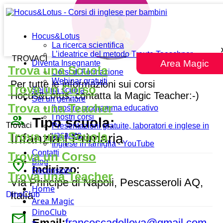
comune
Hocus&Lotus
La ricerca scientifica
L’ideatrice del metodo Traute Taeschner
TROVACI
Area Magic
Diventa Insegnante
Trova una Scuola
Corsi di Formazione
Webinar gratuiti
Per tutte le informazioni sui corsi
Trova un Corso
Sei una scuola
Hocus&Lotus, contatta la Magic Teacher:-)
Sei un genitore
Trova una Teacher
Il nostro programma educativo
people_outline
I nostri corsi
Tipo scuola:
Trovaci
Presentazioni gratuite, laboratori e inglese in
Trova una Scuola
vacanza
Infanzia | Primaria
Inglese in famiglia - YouTube
Contatti
Trova un Corso
place
Blog
Indirizzo:
Recensioni
Trova una Teacher
Via Principe di Napoli, Pescasseroli AQ,
Home
Italia
DinoClub
Area Magic
DinoClub
mail
Email:
francescadellova@gmail.com