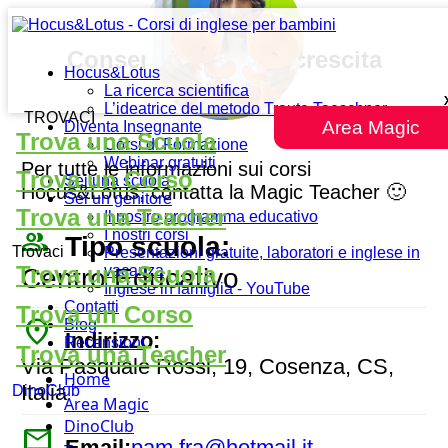
Consentia, spazi di crescita
Hocus&Lotus
La ricerca scientifica
L’ideatrice del metodo Traute Taeschner
TROVACI
Area Magic
Diventa Insegnante
Trova una Scuola
Corsi di Formazione
Webinar gratuiti
Per tutte le informazioni sui corsi
Trova un Corso
Sei una scuola
Hocus&Lotus, contatta la Magic Teacher 🙂
Sei un genitore
Trova una Teacher
Il nostro programma educativo
people_outline
I nostri corsi
Tipo scuola:
Trovaci
Presentazioni gratuite, laboratori e inglese in
Trova una Scuola
vacanza
Centro Educativo
Inglese in famiglia - YouTube
Contatti
Trova un Corso
place
Blog
Indirizzo:
Recensioni
Trova una Teacher
Via Pasquale Rossi, 19, Cosenza, CS,
Home
Italia
DinoClub
Area Magic
DinoClub
mail
Email:
pam.fra@hotmail.it