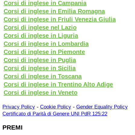
Corsi di inglese in Campania
Corsi di inglese in Emilia Romagna
Corsi di inglese in Friuli Venezia Giulia
Corsi di inglese nel Lazio
Corsi di inglese in Liguria
Corsi di inglese in Lombardia
Corsi di inglese in Piemonte
Corsi di inglese in Puglia
Corsi di inglese in Sicilia
Corsi di inglese in Toscana
Corsi di inglese in Trentino Alto Adige
Corsi di inglese in Veneto
-
-
Privacy Policy
Cookie Policy
Gender Equality Policy
Certificato di Parità di Genere UNI PdR 125:22
PREMI