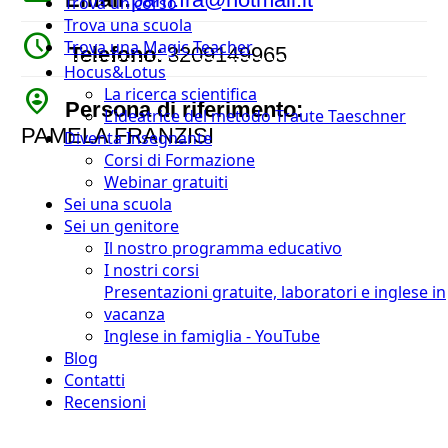
Trova un corso
Trova una scuola
watch_later
Trova una Magic Teacher
Telefono:
3209149965
Hocus&Lotus
person_pin_circle
La ricerca scientifica
Persona di riferimento:
L’ideatrice del metodo Traute Taeschner
PAMELA FRANZISI
Diventa Insegnante
Corsi di Formazione
Webinar gratuiti
Sei una scuola
Sei un genitore
Il nostro programma educativo
I nostri corsi
Presentazioni gratuite, laboratori e inglese in
vacanza
Inglese in famiglia - YouTube
Blog
Contatti
Recensioni