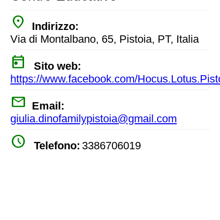
place
Indirizzo:
Via di Montalbano, 65, Pistoia, PT, Italia
today
Sito web:
https://www.facebook.com/Hocus.Lotus.Pist
mail
Email:
giulia.dinofamilypistoia@gmail.com
watch_later
Telefono:
3386706019