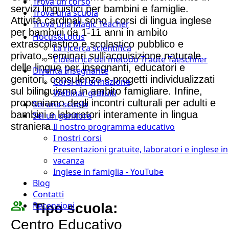
Trova un corso
servizi linguistici per bambini e famiglie.
Trova una scuola
Attività cardinali sono i corsi di lingua inglese
Trova una Magic Teacher
per bambini da 1-11 anni in ambito
Hocus&Lotus
extrascolastico e scolastico pubblico e
La ricerca scientifica
privato, seminari sull’acquisizione naturale
L’ideatrice del metodo Traute Taeschner
delle lingue per insegnanti, educatori e
Diventa Insegnante
genitori, consulenze e progetti individualizzati
Corsi di Formazione
sul bilinguismo in ambito famigliare. Infine,
Webinar gratuiti
proponiamo degli incontri culturali per adulti e
Sei una scuola
bambini e laboratori interamente in lingua
Sei un genitore
straniera.
Il nostro programma educativo
I nostri corsi
Presentazioni gratuite, laboratori e inglese in
vacanza
Inglese in famiglia - YouTube
Blog
Contatti
people_outline
Recensioni
Tipo scuola:
Centro Educativo