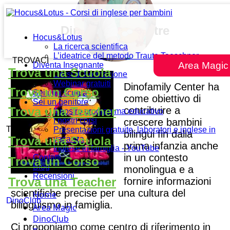
DinoFamily Centre
Hocus&Lotus
La ricerca scientifica
L’ideatrice del metodo Traute Taeschner
TROVACI
Area Magic
Diventa Insegnante
Trova una Scuola
Corsi di Formazione
Webinar gratuiti
Dinofamily Center ha
Trova un Corso
Sei una scuola
come obiettivo di
Sei un genitore
contribuire a
Trova una Teacher
Il nostro programma educativo
I nostri corsi
crescere bambini
Trovaci
Presentazioni gratuite, laboratori e inglese in
bilingui fin dalla
Trova una Scuola
vacanza
prima infanzia anche
Inglese in famiglia - YouTube
in un contesto
Contatti
Trova un Corso
Blog
monolingua e a
Recensioni
Trova una Teacher
fornire informazioni
scientifiche precise per una cultura del
Home
DinoClub
bilinguismo in famiglia.
Area Magic
DinoClub
Ci proponiamo come centro di riferimento in