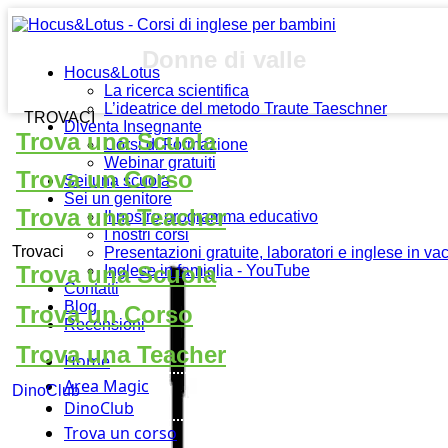
Donne di valle
Hocus&Lotus
La ricerca scientifica
L’ideatrice del metodo Traute Taeschner
TROVACI
Diventa Insegnante
Trova una Scuola
Corsi di Formazione
Webinar gratuiti
Trova un Corso
Sei una scuola
Sei un genitore
Trova una Teacher
Il nostro programma educativo
I nostri corsi
Trovaci
Presentazioni gratuite, laboratori e inglese in v
Trova una Scuola
Inglese in famiglia - YouTube
Contatti
Blog
Trova un Corso
Recensioni
Trova una Teacher
Home
Area Magic
DinoClub
DinoClub
Trova un corso