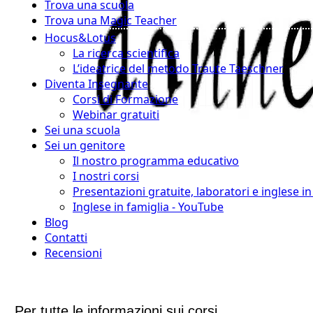
Trova una scuola
Trova una Magic Teacher
Hocus&Lotus
La ricerca scientifica
L’ideatrice del metodo Traute Taeschner
Diventa Insegnante
Corsi di Formazione
Webinar gratuiti
Sei una scuola
Sei un genitore
Il nostro programma educativo
I nostri corsi
Presentazioni gratuite, laboratori e inglese i
Inglese in famiglia - YouTube
Blog
Contatti
Recensioni
Per tutte le informazioni sui corsi