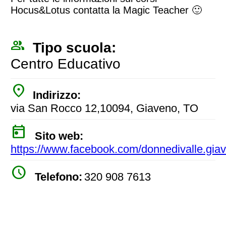
Hocus&Lotus contatta la Magic Teacher 🙂
people_outline
Tipo scuola:
Centro Educativo
place
Indirizzo:
via San Rocco 12,10094, Giaveno, TO
today
Sito web:
https://www.facebook.com/donnedivalle.gia
watch_later
Telefono:
320 908 7613