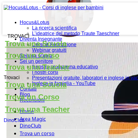
Educalingue
Hocus&Lotus
La ricerca scientifica
L’ideatrice del metodo Traute Taeschner
TROVACI
Diventa Insegnante
Trova una Scuola
Corsi di Formazione
Webinar gratuiti
Trova un Corso
Sei una scuola
Sei un genitore
Trova una Teacher
Il nostro programma educativo
I nostri corsi
Trovaci
Presentazioni gratuite, laboratori e inglese in v
Trova una Scuola
Inglese in famiglia - YouTube
Contatti
Blog
Trova un Corso
Recensioni
Trova una Teacher
Home
Area Magic
DinoClub
DinoClub
Trova un corso