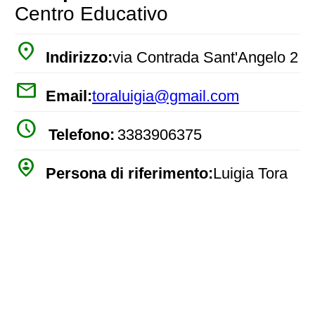
Centro Educativo
place
Indirizzo:
via Contrada Sant'Angelo 2
mail
Email:
toraluigia@gmail.com
watch_later
Telefono:
3383906375
person_pin_circle
Persona di riferimento:
Luigia Tora