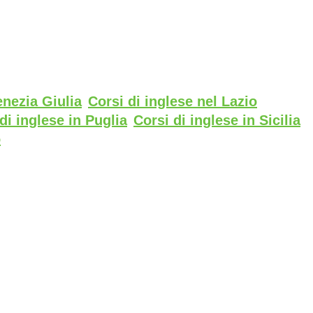
enezia Giulia
Corsi di inglese nel Lazio
di inglese in Puglia
Corsi di inglese in Sicilia
o