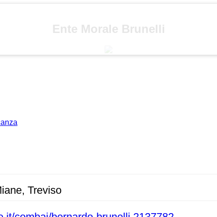
Ente Morale Brunelli
acanza
Miane, Treviso
.it/combai/bernardo-brunelli.2137782