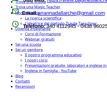
Trova una scuola
Trova una Magic Teacher
mail
Email:
ariannadallarche@gmail.com
Hocus&Lotus
La ricerca scientifica
watch_later
L’ideatrice del metodo Traute Taeschner
Telefono:
340 4112945 - 0438 96025
Diventa Insegnante
Corsi di Formazione
Webinar gratuiti
Sei una scuola
Sei un genitore
Il nostro programma educativo
I nostri corsi
Presentazioni gratuite, laboratori e inglese i
Inglese in famiglia - YouTube
Blog
Contatti
Recensioni