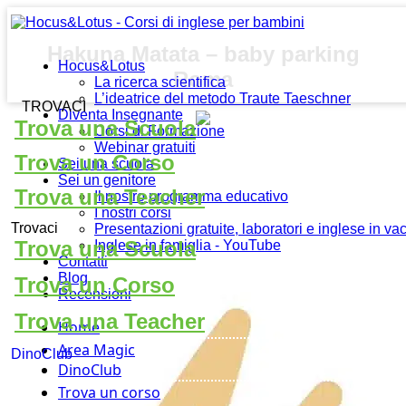
Hakuna Matata – baby parking
Hocus&Lotus
Roma
La ricerca scientifica
L’ideatrice del metodo Traute Taeschner
TROVACI
Diventa Insegnante
Trova una Scuola
Corsi di Formazione
Webinar gratuiti
Trova un Corso
Sei una scuola
Sei un genitore
Trova una Teacher
Il nostro programma educativo
I nostri corsi
Trovaci
Presentazioni gratuite, laboratori e inglese in v
Trova una Scuola
Inglese in famiglia - YouTube
Contatti
Blog
Trova un Corso
Recensioni
Trova una Teacher
Home
Area Magic
DinoClub
DinoClub
Trova un corso