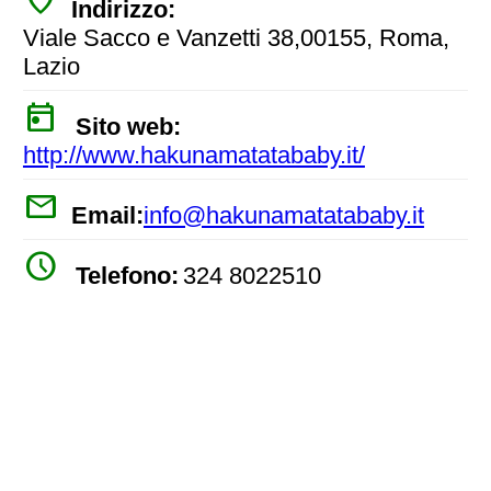
Indirizzo:
Viale Sacco e Vanzetti 38,00155, Roma,
Lazio
today
Sito web:
http://www.hakunamatatababy.it/
mail
Email:
info@hakunamatatababy.it
watch_later
Telefono:
324 8022510