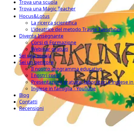
Trova una scuola
Trova una Magic Teacher
Hocus&Lotus
La ricerca scientifica
L’ideatrice del metodo Traute Taeschner
Diventa Insegnante
Corsi di Formazione
Webinar gratuiti
Sei una scuola
Sei un genitore
Il nostro programma educativo
I nostri corsi
Presentazioni gratuite, laboratori e inglese i
Inglese in famiglia - YouTube
Blog
Contatti
Recensioni