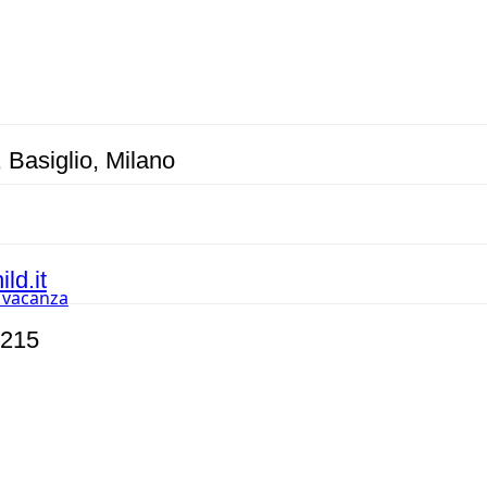
, Basiglio, Milano
ld.it
n vacanza
0215