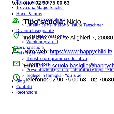
Trova una scuola
telefono: 02 90 75 00 63
Trova una Magic Teacher
Hocus&Lotus
people_outline
La ricerca scientifica
Tipo scuola:
Nido
L’ideatrice del metodo Traute Taeschner
Diventa Insegnante
place
Corsi di Formazione
Indirizzo:
Vi Dante Alighieri 7, 20080
Webinar gratuiti
today
Sei una scuola
Sito web:
https://www.happychild.it/
Sei un genitore
Il nostro programma educativo
mail
I nostri corsi
Email:
nido.scuola.basiglio@happychi
Presentazioni gratuite, laboratori e inglese i
watch_later
Inglese in famiglia - YouTube
Telefono:
02 90 75 00 63 - 02-7063
Blog
Contatti
Recensioni