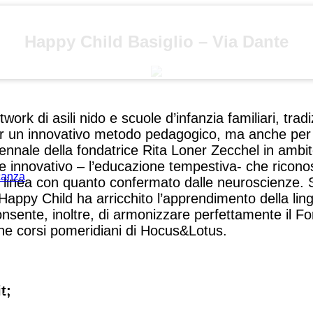
Happy Child Basiglio – Via Dante
ork di asili nido e scuole d’infanzia familiari, tradiz
r un innovativo metodo pedagogico, ma anche per il
tennale della fondatrice Rita Loner Zecchel in ambi
 innovativo – l’educazione tempestiva- che riconos
acanza
 in linea con quanto confermato dalle neuroscienze.
9 Happy Child ha arricchito l’apprendimento della l
nsente, inoltre, di armonizzare perfettamente il Fo
che corsi pomeridiani di Hocus&Lotus.
t;