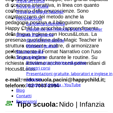
Trova un corso
di ricezione interattiva, in linea con quanto
Trova una scuola
confermato dalle neuroscienze. Sono
Trova una Magic Teacher
caratterizzanti del metodo anche la
Hocus&Lotus
pedagogia positiva e il bilinguismo. Dal 2009
La ricerca scientifica
Happy Child ha arricchito l’apprendimento
L’ideatrice del metodo Traute Taeschner
della lingua inglese con Hocus&Lotus. La
Diventa Insegnante
presenza quotidiana della Magic Teacher in
Corsi di Formazione
struttura consente, inoltre, di armonizzare
Webinar gratuiti
perfettamente il Format Narrativo con l’uso
Sei una scuola
Sei un genitore
della lingua inglese durante le routine. Su
Il nostro programma educativo
richiesta attiviamo anche corsi pomeridiani di
I nostri corsi
Hocus&Lotus.
Presentazioni gratuite, laboratori e inglese in
vacanza
e-mail: nido.scuola.pacini@happychild.it;
Inglese in famiglia - YouTube
telefono: 02 7063 2994
Blog
Contatti
Recensioni
people_outline
Tipo scuola:
Nido | Infanzia