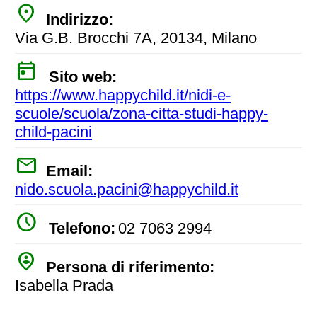
place
Indirizzo:
Via G.B. Brocchi 7A, 20134, Milano
today
Sito web:
https://www.happychild.it/nidi-e-
scuole/scuola/zona-citta-studi-happy-
child-pacini
mail
Email:
nido.scuola.pacini@happychild.it
watch_later
Telefono:
02 7063 2994
person_pin_circle
Persona di riferimento:
Isabella Prada