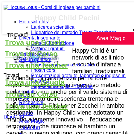
Happy Child Pacini
Hocus&Lotus
La ricerca scientifica
L’ideatrice del metodo Traute Taeschner
TROVACI
Area Magic
Diventa Insegnante
Trova una Scuola
Corsi di Formazione
Webinar gratuiti
Happy Child è un
Trova un Corso
Sei una scuola
network di asili nido
Sei un genitore
e scuole d’infanzia
Trova una Teacher
Il nostro programma educativo
I nostri corsi
familiari, tradizionali
Trovaci
Presentazioni gratuite, laboratori e inglese in
e aziendali. Si caratterizza per la forte
Trova una Scuola
vacanza
impronta sociale, per un innovativo metodo
Inglese in famiglia - YouTube
pedagogico, ma anche per il valido sistema di
Contatti
Trova un Corso
Blog
impresa, frutto dell’esperienza trentennale
Recensioni
Trova una Teacher
della fondatrice Rita Loner Zecchel in ambito
gestionale. In Happy Child viene adottato un
Home
DinoClub
metodo altamente innovativo – l’educazione
Area Magic
tempestiva- che riconosce al bambino un
DinoClub
cervello in pieno sviluppo, con grandi capacità