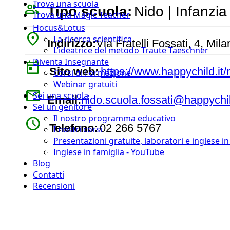
Trova una scuola
people_outline
Tipo scuola:
Nido | Infanzia
Trova una Magic Teacher
Hocus&Lotus
place
La ricerca scientifica
Indirizzo:
Via Fratelli Fossati, 4, Milan
L’ideatrice del metodo Traute Taeschner
Diventa Insegnante
today
Sito web:
https://www.happychild.it/
Corsi di Formazione
Webinar gratuiti
mail
Sei una scuola
Email:
nido.scuola.fossati@happychil
Sei un genitore
Il nostro programma educativo
watch_later
Telefono:
02 266 5767
I nostri corsi
Presentazioni gratuite, laboratori e inglese i
Inglese in famiglia - YouTube
Blog
Contatti
Recensioni