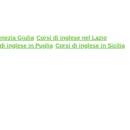
enezia Giulia
Corsi di inglese nel Lazio
di inglese in Puglia
Corsi di inglese in Sicilia
o