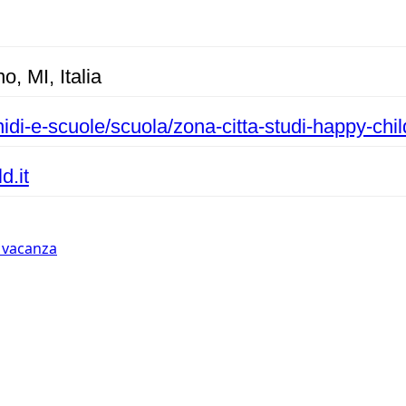
o, MI, Italia
nidi-e-scuole/scuola/zona-citta-studi-happy-chil
d.it
n vacanza