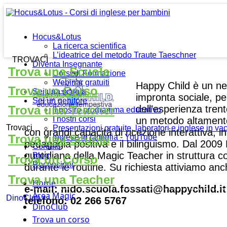
Hocus&Lotus
La ricerca scientifica
L’ideatrice del metodo Traute Taeschner
TROVACI
Diventa Insegnante
Trova una Scuola
Corsi di Formazione
Webinar gratuiti
Happy Child è un netw
Trova un Corso
Sei una scuola
impronta sociale, pe
Sei un genitore
dell’esperienza tren
Trova una Teacher
Il nostro programma educativo
I nostri corsi
un metodo altamente
Trovaci
Presentazioni gratuite, laboratori e inglese in v
con grandi capacità di ricezione interattiva,
Trova una Scuola
Inglese in famiglia - YouTube
pedagogia positiva e il bilinguismo. Dal 200
Contatti
quotidiana della Magic Teacher in struttura co
Blog
Trova un Corso
Recensioni
durante le routine. Su richiesta attiviamo an
Trova una Teacher
Home
e-mail: nido.scuola.fossati@happychild.it
Area Magic
DinoClub
telefono: 02 266 5767
DinoClub
Trova un corso