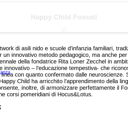
Happy Child Fossati
ork di asili nido e scuole d’infanzia familiari, tradiz
r un innovativo metodo pedagogico, ma anche per il
tennale della fondatrice Rita Loner Zecchel in ambi
 innovativo – l’educazione tempestiva- che riconos
acanza
 in linea con quanto confermato dalle neuroscienze.
9 Happy Child ha arricchito l’apprendimento della l
nsente, inoltre, di armonizzare perfettamente il Fo
che corsi pomeridiani di Hocus&Lotus.
;