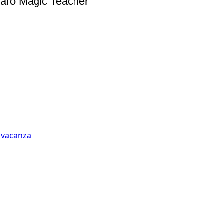
llaro Magic Teacher
n vacanza