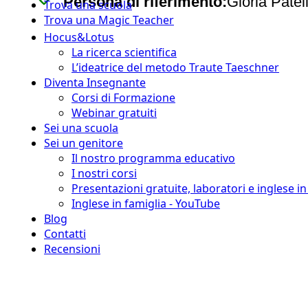
Persona di riferimento:
Gloria Pate
Trova una scuola
Trova una Magic Teacher
Hocus&Lotus
La ricerca scientifica
L’ideatrice del metodo Traute Taeschner
Diventa Insegnante
Corsi di Formazione
Webinar gratuiti
Sei una scuola
Sei un genitore
Il nostro programma educativo
I nostri corsi
Presentazioni gratuite, laboratori e inglese i
Inglese in famiglia - YouTube
Blog
Contatti
Recensioni