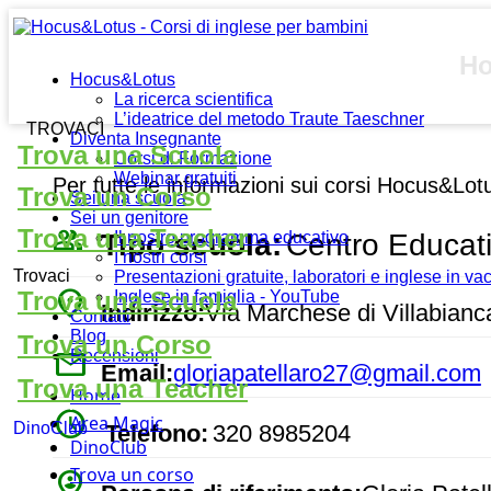
Ho
Hocus&Lotus
La ricerca scientifica
L’ideatrice del metodo Traute Taeschner
TROVACI
Diventa Insegnante
Trova una Scuola
Corsi di Formazione
Webinar gratuiti
Per tutte le informazioni sui corsi Hocus&Lot
Trova un Corso
Sei una scuola
Sei un genitore
people_outline
Trova una Teacher
Tipo scuola:
Centro Educat
Il nostro programma educativo
I nostri corsi
Trovaci
Presentazioni gratuite, laboratori e inglese in v
place
Trova una Scuola
Inglese in famiglia - YouTube
Indirizzo:
Via Marchese di Villabianc
Contatti
Blog
Trova un Corso
mail
Recensioni
Email:
gloriapatellaro27@gmail.com
Trova una Teacher
Home
watch_later
Area Magic
DinoClub
Telefono:
320 8985204
DinoClub
Trova un corso
person_pin_circle