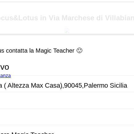
cus&Lotus in Via Marchese di Villabia
us contatta la Magic Teacher 🙂
ivo
acanza
a ( Altezza Max Casa),90045,Palermo Sicilia