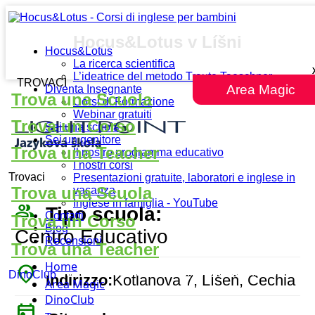
Hocus&Lotus v Líšni
Hocus&Lotus
La ricerca scientifica
L’ideatrice del metodo Traute Taeschner
TROVACI
Area Magic
Diventa Insegnante
Trova una Scuola
Corsi di Formazione
Webinar gratuiti
Trova un Corso
Sei una scuola
Sei un genitore
Trova una Teacher
Il nostro programma educativo
I nostri corsi
Trovaci
Presentazioni gratuite, laboratori e inglese in
Trova una Scuola
vacanza
Inglese in famiglia - YouTube
people_outline
Tipo scuola:
Contatti
Trova un Corso
Blog
Centro Educativo
Recensioni
Trova una Teacher
Home
place
DinoClub
Indirizzo:
Kotlanova 7, Líšeň, Cechia
Area Magic
DinoClub
today