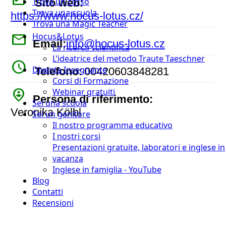
Trova un corso
Sito web:
Trova una scuola
https://www.hocus-lotus.cz/
Trova una Magic Teacher
mail
Hocus&Lotus
Email:
info@hocus-lotus.cz
La ricerca scientifica
L’ideatrice del metodo Traute Taeschner
watch_later
Diventa Insegnante
Telefono:
00420603848281
Corsi di Formazione
person_pin_circle
Webinar gratuiti
Persona di riferimento:
Sei una scuola
Veronika Kölbl
Sei un genitore
Il nostro programma educativo
I nostri corsi
Presentazioni gratuite, laboratori e inglese in
vacanza
Inglese in famiglia - YouTube
Blog
Contatti
Recensioni