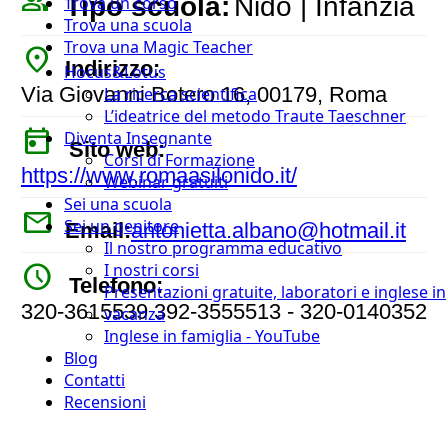
people_outline
Tipo scuola:
Nido | Infanzia
Trova un corso
Trova una scuola
Trova una Magic Teacher
place
Indirizzo:
Hocus&Lotus
Via Giovanni Botero 16, 00179, Roma
La ricerca scientifica
L’ideatrice del metodo Traute Taeschner
today
Diventa Insegnante
Sito web:
Corsi di Formazione
https://www.romaasilonido.it/
Webinar gratuiti
Sei una scuola
mail
Sei un genitore
Email:
antonietta.albano@hotmail.it
Il nostro programma educativo
watch_later
I nostri corsi
Telefono:
Presentazioni gratuite, laboratori e inglese in
320-3615539 392-3555513 - 320-0140352
vacanza
Inglese in famiglia - YouTube
Blog
Contatti
Recensioni