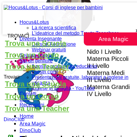
I Piccoli Delfini
Hocus&Lotus
La ricerca scientifica
L’ideatrice del metodo Traute Taeschner
TROVACI
Area Magic
Diventa Insegnante
Trova una Scuola
Corsi di Formazione
Webinar gratuiti
Nido I Livello
Trova un Corso
Sei una scuola
Materna Piccoli
Sei un genitore
II Livello
Trova una Teacher
Il nostro programma educativo
I nostri corsi
Materna Medi
Trovaci
Presentazioni gratuite, laboratori e inglese in
III Livello
Trova una Scuola
vacanza
Materna Grandi
Inglese in famiglia - YouTube
IV Livello
Contatti
Trova un Corso
Blog
Recensioni
Trova una Teacher
Home
DinoClub
Area Magic
DinoClub