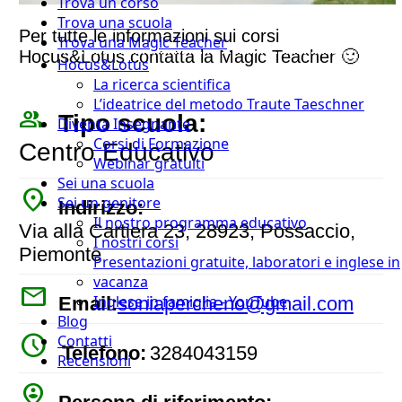
Trova un corso
Trova una scuola
Per tutte le informazioni sui corsi
Trova una Magic Teacher
Hocus&Lotus contatta la Magic Teacher 🙂
Hocus&Lotus
La ricerca scientifica
L’ideatrice del metodo Traute Taeschner
people_outline
Tipo scuola:
Diventa Insegnante
Corsi di Formazione
Centro Educativo
Webinar gratuiti
Sei una scuola
place
Sei un genitore
Indirizzo:
Il nostro programma educativo
Via alla Cartiera 23, 28923, Possaccio,
I nostri corsi
Piemonte
Presentazioni gratuite, laboratori e inglese in
vacanza
mail
Inglese in famiglia - YouTube
Email:
soniapercheno@gmail.com
Blog
watch_later
Contatti
Telefono:
3284043159
Recensioni
person_pin_circle