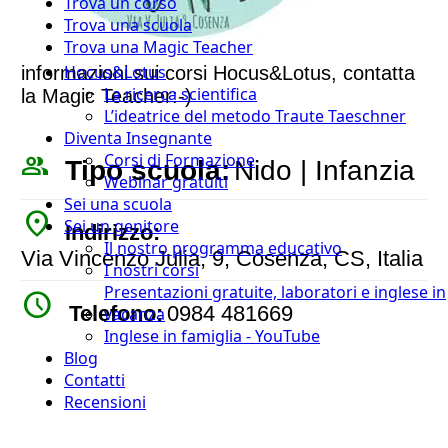
Trova un corso
Trova una scuola
Trova una Magic Teacher
Hocus&Lotus
informazioni sui corsi Hocus&Lotus, contatta
La ricerca scientifica
la Magic Teacher:-)
L’ideatrice del metodo Traute Taeschner
Diventa Insegnante
people_outline
Corsi di Formazione
Tipo scuola:
Nido | Infanzia
Webinar gratuiti
Sei una scuola
place
Sei un genitore
Indirizzo:
Il nostro programma educativo
Via Vincenzo Julia, 9, Cosenza, CS, Italia
I nostri corsi
Presentazioni gratuite, laboratori e inglese in
watch_later
Telefono:
0984 481669
vacanza
Inglese in famiglia - YouTube
Blog
Contatti
Recensioni