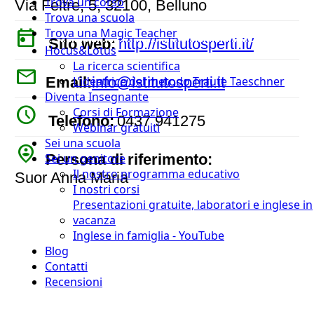
Trova un corso
Via Feltre, 5, 32100, Belluno
Trova una scuola
today
Trova una Magic Teacher
Sito web:
http://istitutosperti.it/
Hocus&Lotus
La ricerca scientifica
mail
Email:
info@istitutosperti.it
L’ideatrice del metodo Traute Taeschner
Diventa Insegnante
watch_later
Corsi di Formazione
Telefono:
0437 941275
Webinar gratuiti
Sei una scuola
person_pin_circle
Persona di riferimento:
Sei un genitore
Il nostro programma educativo
Suor Anna Maria
I nostri corsi
Presentazioni gratuite, laboratori e inglese in
vacanza
Inglese in famiglia - YouTube
Blog
Contatti
Recensioni