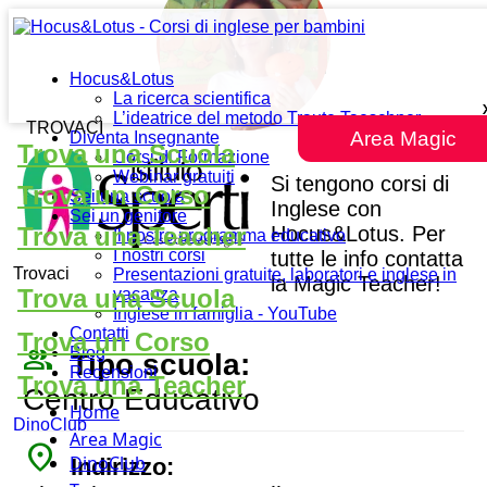
Istituto Sperti
Hocus&Lotus
La ricerca scientifica
L’ideatrice del metodo Traute Taeschner
TROVACI
Area Magic
Diventa Insegnante
Trova una Scuola
Corsi di Formazione
Webinar gratuiti
Si tengono corsi di
Trova un Corso
Sei una scuola
Inglese con
Sei un genitore
Hocus&Lotus. Per
Trova una Teacher
Il nostro programma educativo
I nostri corsi
tutte le info contatta
Trovaci
Presentazioni gratuite, laboratori e inglese in
la Magic Teacher!
Trova una Scuola
vacanza
Inglese in famiglia - YouTube
Contatti
Trova un Corso
people_outline
Blog
Tipo scuola:
Recensioni
Trova una Teacher
Centro Educativo
Home
DinoClub
Area Magic
place
DinoClub
Indirizzo: