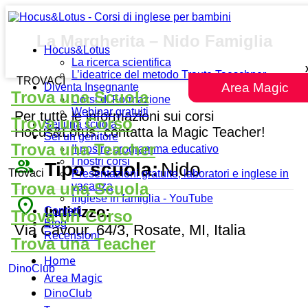
La Margherita – Nido Famiglia
Hocus&Lotus
La ricerca scientifica
L’ideatrice del metodo Traute Taeschner
TROVACI
Area Magic
Diventa Insegnante
Trova una Scuola
Corsi di Formazione
Webinar gratuiti
Per tutte le informazioni sui corsi
Trova un Corso
Sei una scuola
Hocus&Lotus, contatta la Magic Teacher!
Sei un genitore
Trova una Teacher
Il nostro programma educativo
people_outline
I nostri corsi
Tipo scuola:
Nido
Trovaci
Presentazioni gratuite, laboratori e inglese in
Trova una Scuola
vacanza
Inglese in famiglia - YouTube
place
Indirizzo:
Contatti
Trova un Corso
Blog
Via Cavour, 64/3, Rosate, MI, Italia
Recensioni
Trova una Teacher
Home
DinoClub
Area Magic
DinoClub