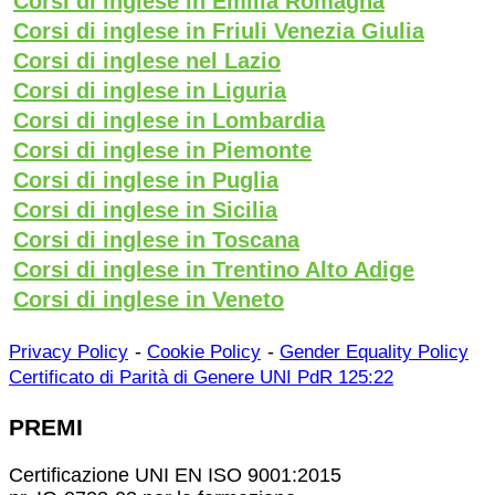
Corsi di inglese in Emilia Romagna
Corsi di inglese in Friuli Venezia Giulia
Corsi di inglese nel Lazio
Corsi di inglese in Liguria
Corsi di inglese in Lombardia
Corsi di inglese in Piemonte
Corsi di inglese in Puglia
Corsi di inglese in Sicilia
Corsi di inglese in Toscana
Corsi di inglese in Trentino Alto Adige
Corsi di inglese in Veneto
-
-
Privacy Policy
Cookie Policy
Gender Equality Policy
Certificato di Parità di Genere UNI PdR 125:22
PREMI
Certificazione UNI EN ISO 9001:2015