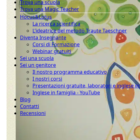
Trova una scuola
Trova una Magic Teacher
Hocus&Lotus
La ricerca scientifica
L’ideatrice del metodo Traute Taeschner
Diventa Insegnante
Corsi di Formazione
Webinar gratuiti
Sei una scuola
Sei un genitore
Il nostro programma educativo
I nostri corsi
Presentazioni gratuite, laboratori e inglese i
Inglese in famiglia - YouTube
Blog
Contatti
Recensioni