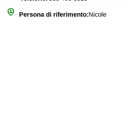
person_pin_circle
Persona di riferimento:
Nicole