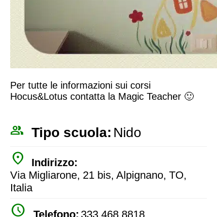
Per tutte le informazioni sui corsi
Hocus&Lotus contatta la Magic Teacher 🙂
people_outline
Tipo scuola:
Nido
place
Indirizzo:
Via Migliarone, 21 bis, Alpignano, TO,
Italia
watch_later
Telefono:
333 468 8818