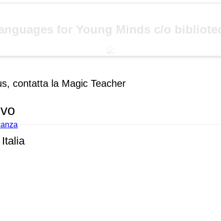
anguages for Young Minds c/o bibliote
us, contatta la Magic Teacher
ivo
acanza
Italia