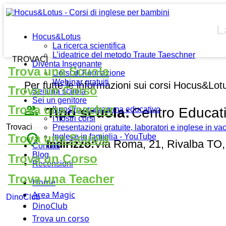
L
Hocus&Lotus
La ricerca scientifica
L’ideatrice del metodo Traute Taeschner
TROVACI
Diventa Insegnante
Trova una Scuola
Corsi di Formazione
Webinar gratuiti
Per tutte le informazioni sui corsi Hocus&Lot
Trova un Corso
Sei una scuola
Sei un genitore
people_outline
Trova una Teacher
Tipo scuola:
Centro Educat
Il nostro programma educativo
I nostri corsi
Trovaci
Presentazioni gratuite, laboratori e inglese in v
place
Trova una Scuola
Inglese in famiglia - YouTube
Indirizzo:
Via Roma, 21, Rivalba TO, 
Contatti
Blog
Trova un Corso
Recensioni
Trova una Teacher
Home
Area Magic
DinoClub
DinoClub
Trova un corso