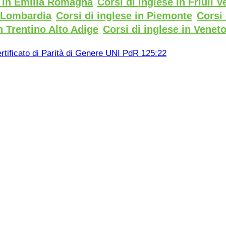
e in Emilia Romagna
Corsi di inglese in Friuli V
n Lombardia
Corsi di inglese in Piemonte
Corsi 
n Trentino Alto Adige
Corsi di inglese in Venet
rtificato di Parità di Genere UNI PdR 125:22