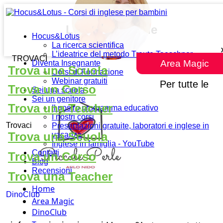
Le Piccole Perle
Hocus&Lotus
La ricerca scientifica
L’ideatrice del metodo Traute Taeschner
TROVACI
Area Magic
Diventa Insegnante
Trova una Scuola
Corsi di Formazione
Webinar gratuiti
Per tutte le
Trova un Corso
Sei una scuola
Sei un genitore
Trova una Teacher
Il nostro programma educativo
I nostri corsi
Trovaci
Presentazioni gratuite, laboratori e inglese in
Trova una Scuola
vacanza
Inglese in famiglia - YouTube
Contatti
Trova un Corso
Blog
Recensioni
Trova una Teacher
Home
DinoClub
Area Magic
DinoClub