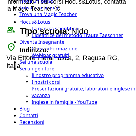
Trova un corso
informazioni sui corsi Hocus&Lotus, contatta
Trova una scuola
la Magic Teacher 🙂
Trova una Magic Teacher
Hocus&Lotus
people_outline
La ricerca scientifica
Tipo scuola:
Nido
L’ideatrice del metodo Traute Taeschner
Diventa Insegnante
place
Corsi di Formazione
Indirizzo:
Webinar gratuiti
Via Ettore Fieramosca, 2, Ragusa RG,
Sei una scuola
Italia
Sei un genitore
Il nostro programma educativo
I nostri corsi
Presentazioni gratuite, laboratori e inglese in
vacanza
Inglese in famiglia - YouTube
Blog
Contatti
Recensioni