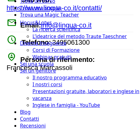
Trova un corso
https://www.lingua-co.it/contatti/
Trova una scuola
Trova una Magic Teacher
mail
Hocus&Lotus
Email:
info@lingua-co.it
La ricerca scientifica
L’ideatrice del metodo Traute Taeschner
watch_later
Telefono:
3495061300
Diventa Insegnante
Corsi di Formazione
person_pin_circle
Webinar gratuiti
Persona di riferimento:
Sei una scuola
Francesca Marcassoli
Sei un genitore
Il nostro programma educativo
I nostri corsi
Presentazioni gratuite, laboratori e inglese in
vacanza
Inglese in famiglia - YouTube
Blog
Contatti
Recensioni