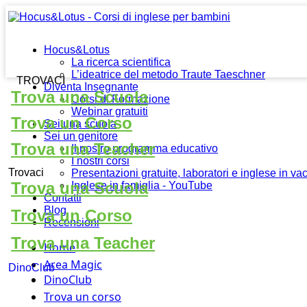
Hocus&Lotus
La ricerca scientifica
L’ideatrice del metodo Traute Taeschner
TROVACI
Diventa Insegnante
Trova una Scuola
Corsi di Formazione
Webinar gratuiti
Trova un Corso
Sei una scuola
Sei un genitore
Trova una Teacher
Il nostro programma educativo
I nostri corsi
Trovaci
Presentazioni gratuite, laboratori e inglese in v
Trova una Scuola
Inglese in famiglia - YouTube
Contatti
Blog
Trova un Corso
Recensioni
Trova una Teacher
Home
Area Magic
DinoClub
DinoClub
Trova un corso