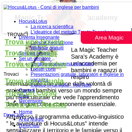
Magic Teacher Sara’s academy
Hocus&Lotus
La ricerca scientifica
L’ideatrice del metodo Traute Taeschner
TROVACI
Area Magic
Diventa Insegnante
Trova una Scuola
Corsi di Formazione
Webinar gratuiti
La Magic Teacher
Trova un Corso
Sei una scuola
Sara’s Academy è
Sei un genitore
un’accademia per
Trova una Teacher
Il nostro programma educativo
I nostri corsi
bambini e ragazzi a
Trovaci
Presentazioni gratuite, laboratori e inglese in
respiro
Trova una Scuola
vacanza
internazionale che nasce dalla volontà di
Inglese in famiglia - YouTube
proiettare i bambini verso un mondo sempre
Contatti
Trova un Corso
Blog
più multiculturale che vede l’apprendimento
Recensioni
Trova una Teacher
delle lingue come componente essenziale.
Home
DinoClub
Attraverso il programma educativo-linguistico
Area Magic
” le avventure di Hocus&Lotus” intende
DinoClub
sensibilizzare il territorio e le famiglie verso il