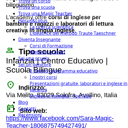
Trova un corso
bilinguismo.
Trova una scuola
Trova una Magic Teacher
L’academy offre
corsi di inglese per
Hocus&Lotus
bambini e ragazzi
e
laboratori di lettura
La ricerca scientifica
creativa in lingua inglese
.
L’ideatrice del metodo Traute Taeschner
Diventa Insegnante
Corsi di Formazione
people_outline
Tipo scuola:
Webinar gratuiti
Sei una scuola
Infanzia | Centro Educativo |
Sei un genitore
Scuola Bilingue
Il nostro programma educativo
I nostri corsi
place
Presentazioni gratuite, laboratori e inglese in
Indirizzo:
vacanza
Via Melito, 83029 Solofra, Avellino, Italia
Inglese in famiglia - YouTube
Blog
today
Contatti
Sito web:
Recensioni
https://www.facebook.com/Sara-Magic-
Teacher-1806875749427491/