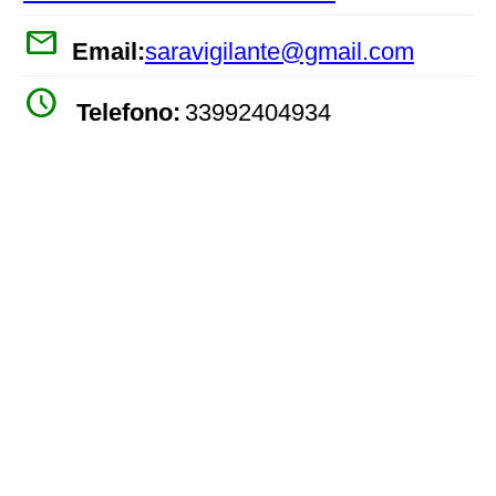
mail
Email:
saravigilante@gmail.com
watch_later
Telefono:
33992404934