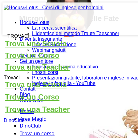
Micronido la Casa delle Fate
Hocus&Lotus
La ricerca scientifica
L’ideatrice del metodo Traute Taeschner
TROVACI
Diventa Insegnante
Trova una Scuola
Corsi di Formazione
Webinar gratuiti
Trova un Corso
Sei una scuola
Sei un genitore
Trova una Teacher
Il nostro programma educativo
I nostri corsi
Trovaci
Presentazioni gratuite, laboratori e inglese in v
Trova una Scuola
Inglese in famiglia - YouTube
Contatti
Blog
Trova un Corso
Recensioni
Trova una Teacher
Home
Area Magic
DinoClub
DinoClub
Trova un corso