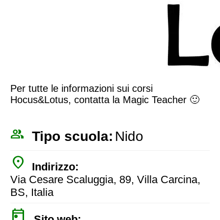
Per tutte le informazioni sui corsi
Hocus&Lotus, contatta la Magic Teacher 🙂
people_outline
Tipo scuola:
Nido
place
Indirizzo:
Via Cesare Scaluggia, 89, Villa Carcina,
BS, Italia
today
Sito web: