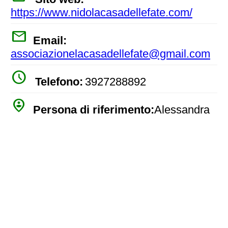
https://www.nidolacasadellefate.com/
mail
Email:
associazionelacasadellefate@gmail.com
watch_later
Telefono:
3927288892
person_pin_circle
Persona di riferimento:
Alessandra