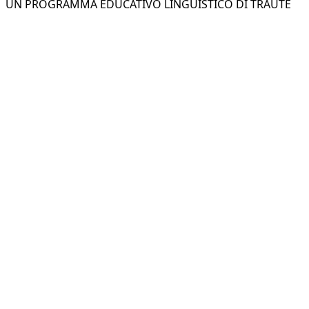
UN PROGRAMMA EDUCATIVO LINGUISTICO DI TRAUTE
TAESCHNER CON IL SOSTEGNO DI:
Insegnare le lingue ai bambini in un
contesto di gioia e affetto capace di
generare amore per la nuova lingua.
Trova un corso pomeridiano
Trova un corso nella tua regione:
Corsi di inglese in Campania
Corsi di inglese in Emilia Romagna