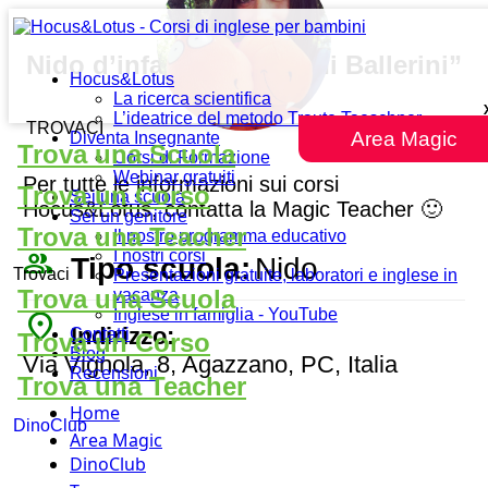
Nido d’infanzia “I Pulcini Ballerini”
Hocus&Lotus
La ricerca scientifica
L’ideatrice del metodo Traute Taeschner
TROVACI
Area Magic
Diventa Insegnante
Trova una Scuola
Corsi di Formazione
Webinar gratuiti
Per tutte le informazioni sui corsi
Trova un Corso
Sei una scuola
Hocus&Lotus, contatta la Magic Teacher 🙂
Sei un genitore
Trova una Teacher
Il nostro programma educativo
people_outline
I nostri corsi
Tipo scuola:
Nido
Trovaci
Presentazioni gratuite, laboratori e inglese in
Trova una Scuola
vacanza
Inglese in famiglia - YouTube
place
Indirizzo:
Contatti
Trova un Corso
Blog
Via Vignola, 8, Agazzano, PC, Italia
Recensioni
Trova una Teacher
Home
DinoClub
Area Magic
DinoClub