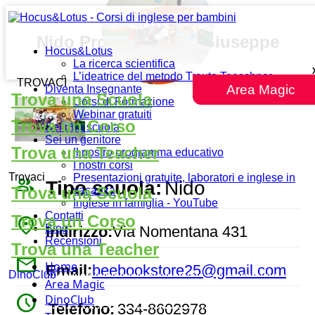
Nido Protettorato S. Giuseppe
Hocus&Lotus
La ricerca scientifica
L’ideatrice del metodo Traute Taeschner
TROVACI
Area Magic
Diventa Insegnante
Trova una Scuola
Corsi di Formazione
Webinar gratuiti
Trova un Corso
Sei una scuola
Sei un genitore
Trova una Teacher
Il nostro programma educativo
I nostri corsi
Trovaci
Presentazioni gratuite, laboratori e inglese in
people_outline
Tipo scuola:
Nido
Trova una Scuola
vacanza
Inglese in famiglia - YouTube
Contatti
Trova un Corso
place
Blog
Indirizzo:
Via Nomentana 431
Recensioni
Trova una Teacher
mail
Home
Email:
beebookstore25@gmail.com
DinoClub
Area Magic
watch_later
DinoClub
Telefono:
334-8602978