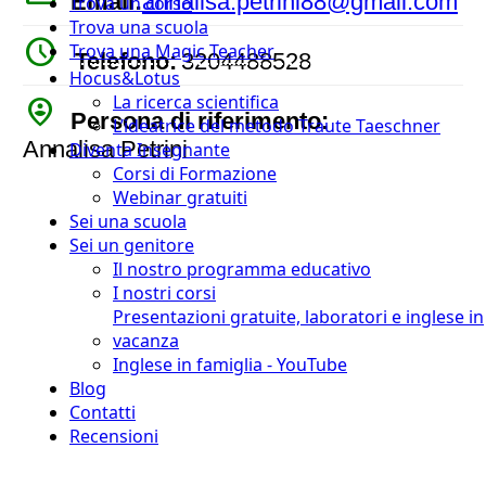
Email:
annalisa.petrini88@gmail.com
Trova un corso
Trova una scuola
watch_later
Trova una Magic Teacher
Telefono:
3204488528
Hocus&Lotus
La ricerca scientifica
person_pin_circle
Persona di riferimento:
L’ideatrice del metodo Traute Taeschner
Annalisa Petrini
Diventa Insegnante
Corsi di Formazione
Webinar gratuiti
Sei una scuola
Sei un genitore
Il nostro programma educativo
I nostri corsi
Presentazioni gratuite, laboratori e inglese in
vacanza
Inglese in famiglia - YouTube
Blog
Contatti
Recensioni