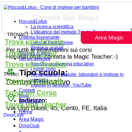
Oratorio San Biagio
Hocus&Lotus
La ricerca scientifica
L’ideatrice del metodo Traute Taeschner
TROVACI
Area Magic
Diventa Insegnante
Trova una Scuola
Corsi di Formazione
Webinar gratuiti
Per tutte le informazioni sui corsi
Trova un Corso
Sei una scuola
Hocus&Lotus, contatta la Magic Teacher:-)
Sei un genitore
Trova una Teacher
Il nostro programma educativo
people_outline
I nostri corsi
Tipo scuola:
Trovaci
Presentazioni gratuite, laboratori e inglese in
Trova una Scuola
vacanza
Centro Educativo
Inglese in famiglia - YouTube
Contatti
Trova un Corso
place
Blog
Indirizzo:
Recensioni
Trova una Teacher
Via Ugo Bassi, 45, Cento, FE, Italia
Home
DinoClub
Area Magic
DinoClub